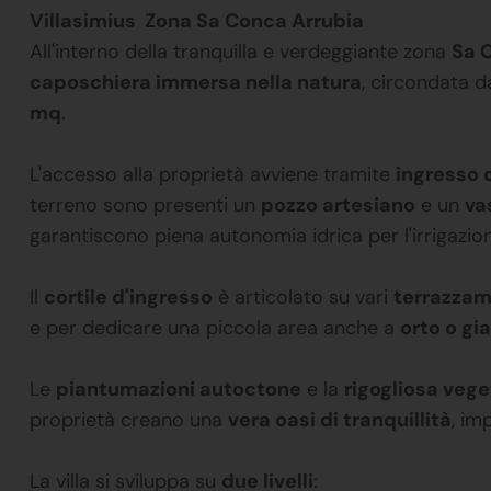
Villasimius  Zona Sa Conca Arrubia
All'interno della tranquilla e verdeggiante zona
Sa 
caposchiera immersa nella natura
, circondata 
mq
.
L'accesso alla proprietà avviene tramite
ingresso 
terreno sono presenti un
pozzo artesiano
e un
va
garantiscono piena autonomia idrica per l'irrigazion
Il
cortile d'ingresso
è articolato su vari
terrazzam
e per dedicare una piccola area anche a
orto o gi
Le
piantumazioni autoctone
e la
rigogliosa veg
proprietà creano una
vera oasi di tranquillità
, im
La villa si sviluppa su
due livelli
: