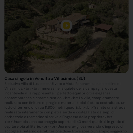
Casa singola in Vendita a Villasimius (SU)
Esclusiva Villa di Lusso con Uliveto e Vista Panoramica nelle colline di
Villasimius. <br><br>Immersa nella quiete della campagna, questa
incantevole villa rappresenta il perfetto equilibrio tra eleganza
contemporanea e charme rustico. <br><br>La villa, completamente
realizzata con finiture di pregio e materiali tipici, è stata costruita su un
lotto di terreno di circa 11.800 metri quadri.<br><br>Tramite una strada
realizzata interamente con pietra sarda e costeggiata da siepi di
corbezzolo e rosmarino si arriva all'ingresso della proprietà.<br>
<br>Un'ampia zona parcheggio coperta di 40 metri quadri è in grado di
ospitare più utilitarie. <br><br>Una meravigliosa veranda d'ingresso ci
accoglie all'interno dell'abitazione dove trova spazio un ampio soggiorno