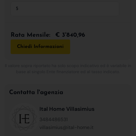
Rata Mensile:
€ 3'840,96
Chiedi Informazioni
Il valore sopra riportato ha solo scopo indicativo ed è variabile in
base al singolo Ente finanziatore ed al tasso indicato.
Contatta l'agenzia
Ital Home Villasimius
3484486531
villasimius@ital-home.it