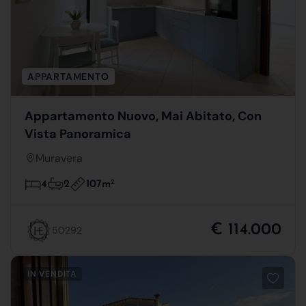
APPARTAMENTO
Appartamento Nuovo, Mai Abitato, Con
Vista Panoramica
Muravera
107m
2
4
2
€ 114.000
50292
IN VENDITA