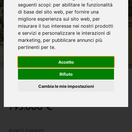
seguenti scopi:
per abilitare le funzionalità
di base del sito web
,
per fornire una
migliore esperienza sul sito web
,
per
misurare il tuo interesse nei nostri prodotti
e servizi e personalizzare le interazioni di
marketing
,
per pubblicare annunci più
pertinenti per te
.
Accetto
IN VENDITA
Rifiuto
Prestigiosa Villa Singola
Cambia le mie impostazioni
Con Uliveto
795.000 €
PUNTI CHIAVE: