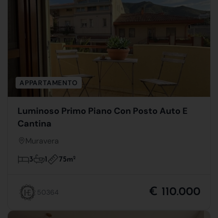
APPARTAMENTO
Luminoso Primo Piano Con Posto Auto E
Cantina
Muravera
75m
2
3
1
€ 110.000
50364