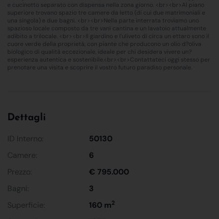
e cucinotto separato con dispensa nella zona giorno. <br><br>Al piano
superiore trovano spazio tre camere da letto (di cui due matrimoniali e
una singola) e due bagni. <br><br>Nella parte interrata troviamo uno
spazioso locale composto da tre vani cantina e un lavatoio attualmente
adibito a trilocale. <br><br>Il giardino e l'uliveto di circa un ettaro sono il
cuore verde della proprietà, con piante che producono un olio d?oliva
biologico di qualità eccezionale, ideale per chi desidera vivere un?
esperienza autentica e sostenibile.<br><br>Contattateci oggi stesso per
prenotare una visita e scoprire il vostro futuro paradiso personale.
Dettagli
ID Interno:
50130
Camere:
6
Prezzo:
€ 795.000
Bagni:
3
2
Superficie:
160 m