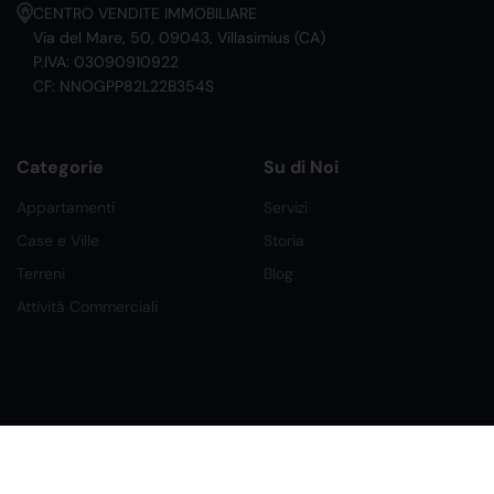
CENTRO VENDITE IMMOBILIARE
Via del Mare, 50, 09043, Villasimius (CA)
P.IVA: 03090910922
CF: NNOGPP82L22B354S
Categorie
Su di Noi
Appartamenti
Servizi
Case e Ville
Storia
Terreni
Blog
Attività Commerciali
©2026 Ital Home Network Srl. Tutti i Diritti Riservati.
Creato da Future Labs
Condizioni, Privacy e Cookies