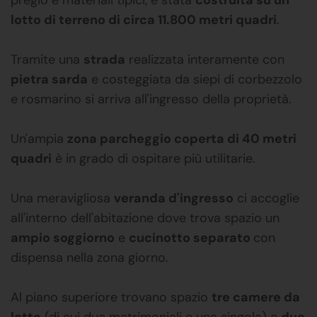
lotto di terreno di circa 11.800 metri quadri
.
Tramite una
strada
realizzata interamente con
pietra sarda
e costeggiata da siepi di corbezzolo
e rosmarino si arriva all'ingresso della proprietà.
Un'ampia
zona parcheggio coperta di 40 metri
quadri
è in grado di ospitare più utilitarie.
Una meravigliosa
veranda d'ingresso
ci accoglie
all'interno dell'abitazione dove trova spazio un
ampio soggiorno
e
cucinotto separato
con
dispensa nella zona giorno.
Al piano superiore trovano spazio
tre camere da
letto
(di cui due matrimoniali e una singola) e
due