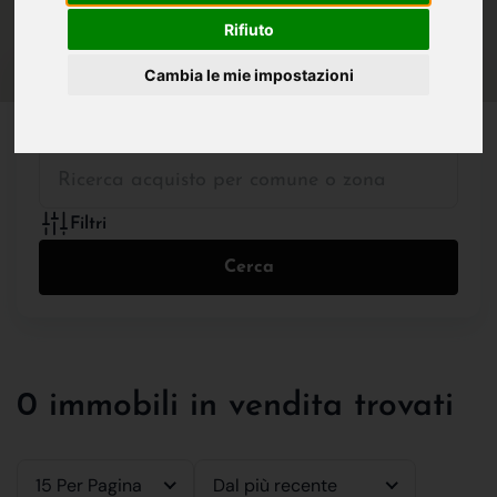
IN VENDITA
IN AFFITTO
Rifiuto
Cambia le mie impostazioni
Tutte le Tipologie
Filtri
Cerca
0 immobili in vendita trovati
15 Per Pagina
Dal più recente