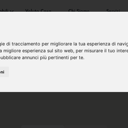
bili
Valuta Casa
Chi Siamo
Servizi
gie di tracciamento per migliorare la tua esperienza di navi
na migliore esperienza sul sito web
,
per misurare il tuo inter
ubblicare annunci più pertinenti per te
.
oni