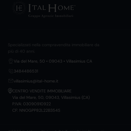
Specializzati nella compravendita immobiliare da
più di 40 anni.
Via del Mare, 50 • 09043 • Villasimius CA
3484486531
villasimius@ital-home.it
CENTRO VENDITE IMMOBILIARE
Via del Mare, 50, 09043, Villasimius (CA)
P.IVA: 03090910922
CF: NNOGPP82L22B354S