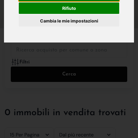
IN VENDITA
IN AFFITTO
Rifiuto
Cambia le mie impostazioni
Tutte le Tipologie
Filtri
Cerca
0 immobili in vendita trovati
15 Per Pagina
Dal più recente