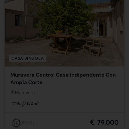
CASA SINGOLA
Muravera Centro: Casa Indipendente Con
Ampia Corte
Muravera
150m
2
6
€ 79.000
50362