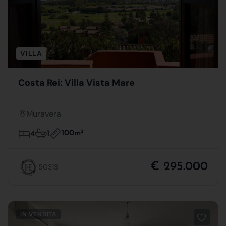
VILLA
Costa Rei: Villa Vista Mare
Muravera
100m
2
4
1
€ 295.000
50313
IN VENDITA