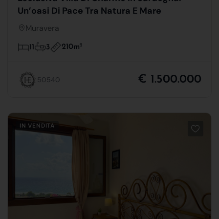
Un’oasi Di Pace Tra Natura E Mare
Muravera
210m
2
11
3
€ 1.500.000
50540
IN VENDITA