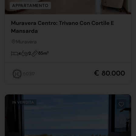
APPARTAMENTO
Muravera Centro: Trivano Con Cortile E
Mansarda
Muravera
85m
2
4
2
€ 80.000
50317
IN VENDITA