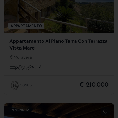
APPARTAMENTO
Appartamento Al Piano Terra Con Terrazza
Vista Mare
Muravera
65m
2
3
1
€ 210.000
50285
IN VENDITA