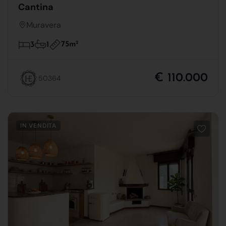
Cantina
Muravera
75m
2
3
1
€ 110.000
50364
IN VENDITA