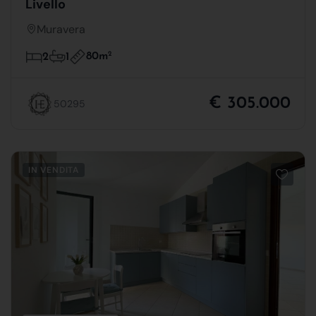
Livello
Muravera
80m
2
2
1
€ 305.000
50295
IN VENDITA