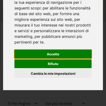
la tua esperienza di navigazione per i
IN VENDITA
IN AFFITTO
seguenti scopi:
per abilitare le funzionalità
di base del sito web
,
per fornire una
migliore esperienza sul sito web
,
per
Tutte le Tipologie
misurare il tuo interesse nei nostri prodotti
e servizi e personalizzare le interazioni di
marketing
,
per pubblicare annunci più
pertinenti per te
.
Filtri
Accetto
Cerca
Rifiuto
Cambia le mie impostazioni
20 immobili in vendita trovati
15 Per Pagina
Dal più recente