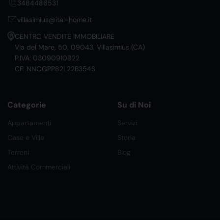
3484486531
villasimius@ital-home.it
CENTRO VENDITE IMMOBILIARE
Via del Mare, 50, 09043, Villasimius (CA)
P.IVA: 03090910922
CF: NNOGPP82L22B354S
Categorie
Su di Noi
Appartamenti
Servizi
Case e Ville
Storia
Terreni
Blog
Attività Commerciali