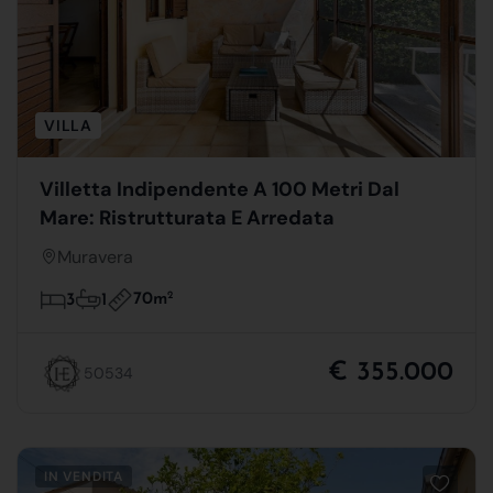
VILLA
Villetta Indipendente A 100 Metri Dal
Mare: Ristrutturata E Arredata
Muravera
70m
2
3
1
€ 355.000
50534
IN VENDITA