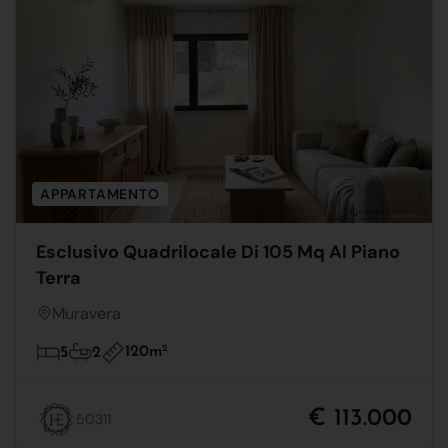
APPARTAMENTO
Esclusivo Quadrilocale Di 105 Mq Al Piano
Terra
Muravera
120m
2
5
2
€ 113.000
50311