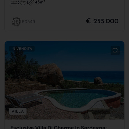
45m
2
3
1
€ 255.000
50549
IN VENDITA
VILLA
Esclusiva Villa Di Charme In Sardegna: