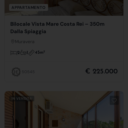
APPARTAMENTO
Bilocale Vista Mare Costa Rei – 350m
Dalla Spiaggia
Muravera
45m
2
2
1
€ 225.000
50545
IN VENDITA