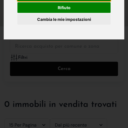
IN VENDITA
IN AFFITTO
Rifiuto
Cambia le mie impostazioni
Tutte le Tipologie
Filtri
Cerca
0 immobili in vendita trovati
15 Per Pagina
Dal più recente