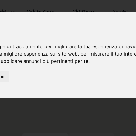
bili
Valuta Casa
Chi Siamo
Servizi
gie di tracciamento per migliorare la tua esperienza di navi
na migliore esperienza sul sito web
,
per misurare il tuo inter
ubblicare annunci più pertinenti per te
.
oni