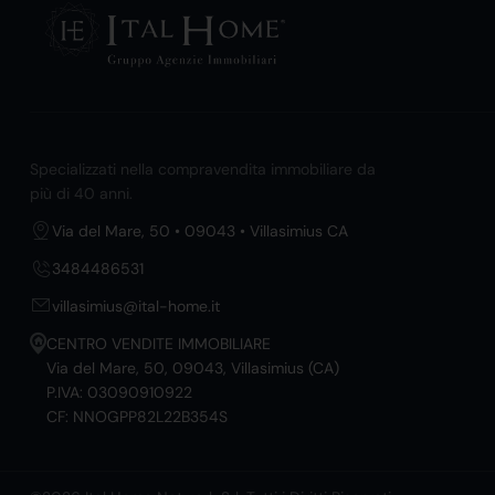
Specializzati nella compravendita immobiliare da
più di 40 anni.
Via del Mare, 50 • 09043 • Villasimius CA
3484486531
villasimius@ital-home.it
CENTRO VENDITE IMMOBILIARE
Via del Mare, 50, 09043, Villasimius (CA)
P.IVA: 03090910922
CF: NNOGPP82L22B354S