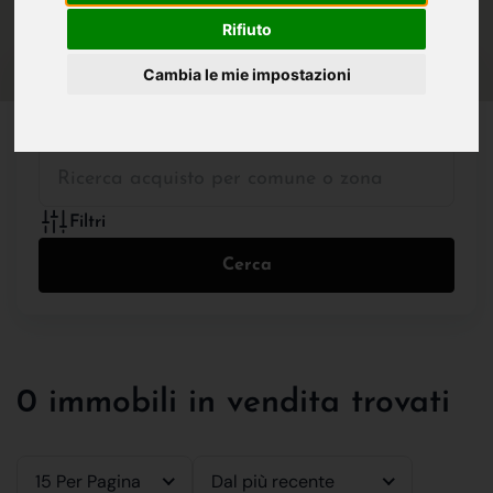
IN VENDITA
IN AFFITTO
Rifiuto
Cambia le mie impostazioni
Tutte le Tipologie
Filtri
Cerca
0 immobili in vendita trovati
15 Per Pagina
Dal più recente