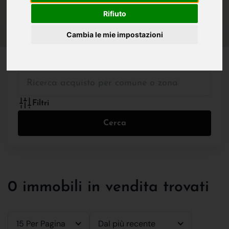
IN VENDITA
IN AFFITTO
Rifiuto
Cambia le mie impostazioni
Tutte le Tipologie
Filtri
Cerca
0 immobili in vendita trovati
15 Per Pagina
Dal più recente