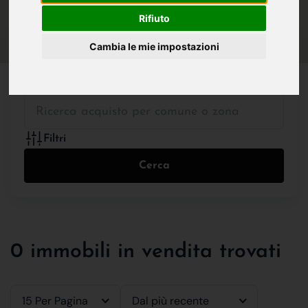
IN VENDITA
IN AFFITTO
Rifiuto
Cambia le mie impostazioni
Tutte le Tipologie
Filtri
Cerca
0 immobili in vendita trovati
15 Per Pagina
Dal più recente