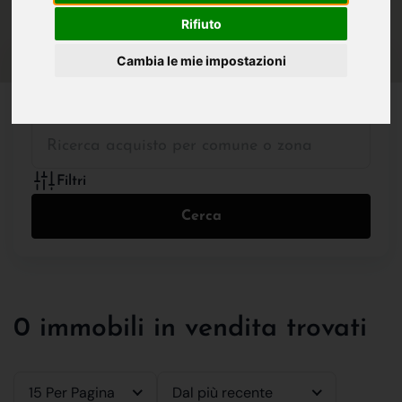
IN VENDITA
IN AFFITTO
Rifiuto
Cambia le mie impostazioni
Tutte le Tipologie
Filtri
Cerca
0 immobili in vendita trovati
15 Per Pagina
Dal più recente