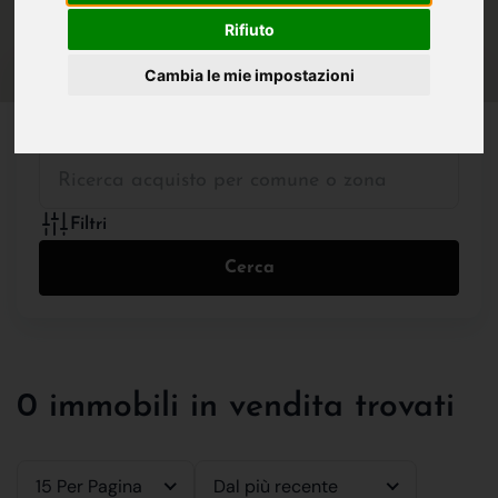
IN VENDITA
IN AFFITTO
Rifiuto
Cambia le mie impostazioni
Tutte le Tipologie
Filtri
Cerca
0 immobili in vendita trovati
15 Per Pagina
Dal più recente