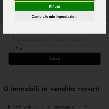
IN VENDITA
IN AFFITTO
Rifiuto
Cambia le mie impostazioni
Tutte le Tipologie
Filtri
Cerca
0 immobili in vendita trovati
15 Per Pagina
Dal più recente