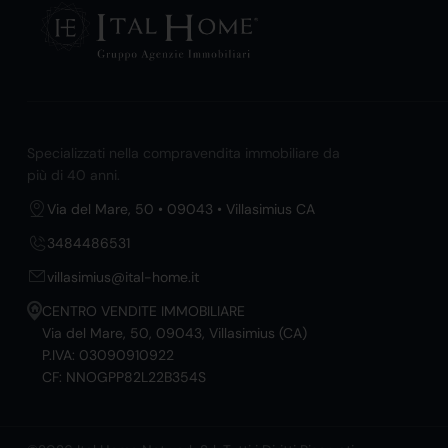
Specializzati nella compravendita immobiliare da
più di 40 anni.
Via del Mare, 50 • 09043 • Villasimius CA
3484486531
villasimius@ital-home.it
CENTRO VENDITE IMMOBILIARE
Via del Mare, 50, 09043, Villasimius (CA)
P.IVA: 03090910922
CF: NNOGPP82L22B354S