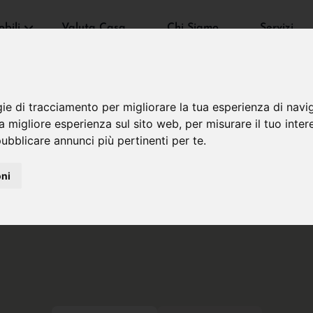
bili
Valuta Casa
Chi Siamo
Servizi
gie di tracciamento per migliorare la tua esperienza di navi
na migliore esperienza sul sito web
,
per misurare il tuo inter
ubblicare annunci più pertinenti per te
.
oni