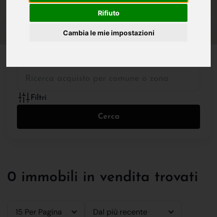
IN VENDITA
IN AFFITTO
Rifiuto
Cambia le mie impostazioni
Tutte le Tipologie
Filtri
Cerca
0 immobili in vendita trovati
15 Per Pagina
Dal più recente