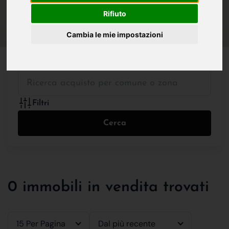
IN VENDITA
IN AFFITTO
Rifiuto
Cambia le mie impostazioni
Tutte le Tipologie
Filtri
Cerca
0 immobili in vendita trovati
15 Per Pagina
Dal più recente