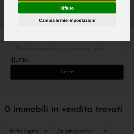
IN VENDITA
IN AFFITTO
Rifiuto
Cambia le mie impostazioni
Tutte le Tipologie
Filtri
Cerca
0 immobili in vendita trovati
15 Per Pagina
Dal più recente