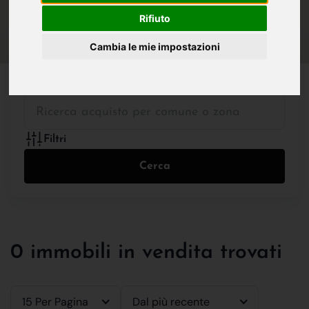
IN VENDITA
IN AFFITTO
Rifiuto
Cambia le mie impostazioni
Tutte le Tipologie
Filtri
Cerca
0 immobili in vendita trovati
15 Per Pagina
Dal più recente