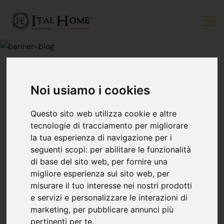
Noi usiamo i cookies
ACQUISTO CASA
Questo sito web utilizza cookie e altre
Tassi Dei Mutui: Più
tecnologie di tracciamento per migliorare
la tua esperienza di navigazione per i
seguenti scopi:
per abilitare le funzionalità
Convenienti Che Nel
di base del sito web
,
per fornire una
migliore esperienza sul sito web
,
per
2018
misurare il tuo interesse nei nostri prodotti
e servizi e personalizzare le interazioni di
marketing
,
per pubblicare annunci più
Ital Home
03 maggio
pertinenti per te
.