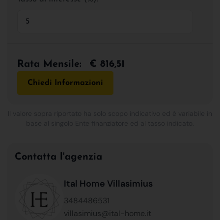
Rata Mensile:
€ 816,51
Chiedi Informazioni
Il valore sopra riportato ha solo scopo indicativo ed è variabile in
base al singolo Ente finanziatore ed al tasso indicato.
Contatta l'agenzia
Ital Home Villasimius
3484486531
villasimius@ital-home.it