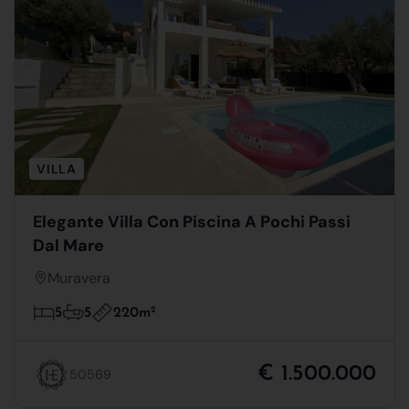
VILLA
Elegante Villa Con Piscina A Pochi Passi
Dal Mare
Muravera
220m
2
5
5
€ 1.500.000
50569