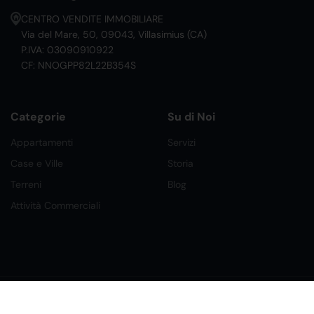
CENTRO VENDITE IMMOBILIARE
Via del Mare, 50, 09043, Villasimius (CA)
P.IVA: 03090910922
CF: NNOGPP82L22B354S
Categorie
Su di Noi
Appartamenti
Servizi
Case e Ville
Storia
Terreni
Blog
Attività Commerciali
©2026 Ital Home Network Srl. Tutti i Diritti Riservati.
Creato da Future Labs
Condizioni, Privacy e Cookies