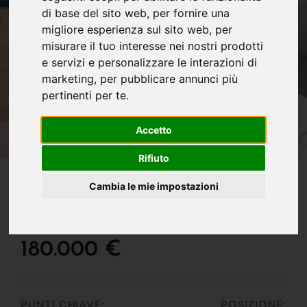
di base del sito web
,
per fornire una
migliore esperienza sul sito web
,
per
misurare il tuo interesse nei nostri prodotti
e servizi e personalizzare le interazioni di
marketing
,
per pubblicare annunci più
pertinenti per te
.
Accetto
Rifiuto
IN VENDITA
Cambia le mie impostazioni
Comoda Villetta A Soli 95
Metri Dal Mare
180.000 €
PUNTI CHIAVE:
POSIZIONE: