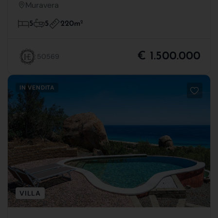
Muravera
220m
2
5
5
€ 1.500.000
50569
IN VENDITA
VILLA