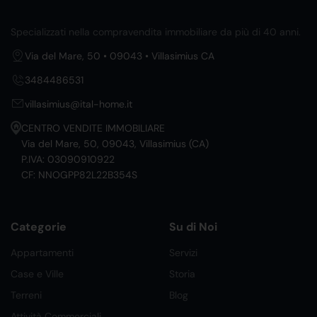
Specializzati nella compravendita immobiliare da più di 40 anni.
Via del Mare, 50 • 09043 • Villasimius CA
3484486531
villasimius@ital-home.it
CENTRO VENDITE IMMOBILIARE
Via del Mare, 50, 09043, Villasimius (CA)
P.IVA: 03090910922
CF: NNOGPP82L22B354S
Categorie
Su di Noi
Appartamenti
Servizi
Case e Ville
Storia
Terreni
Blog
Attività Commerciali