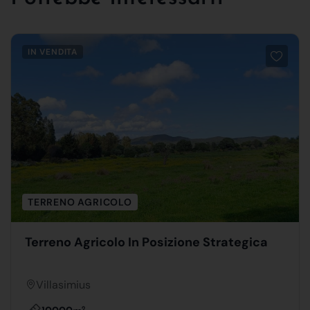
IN VENDITA
TERRENO AGRICOLO
Terreno Agricolo In Posizione Strategica
Villasimius
2