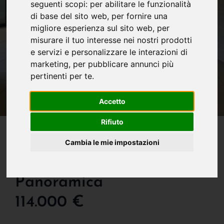
seguenti scopi:
per abilitare le funzionalità
di base del sito web
,
per fornire una
migliore esperienza sul sito web
,
per
misurare il tuo interesse nei nostri prodotti
e servizi e personalizzare le interazioni di
marketing
,
per pubblicare annunci più
pertinenti per te
.
Accetto
Rifiuto
IN VENDITA
Appartamento Nuovo,
Cambia le mie impostazioni
Mai Abitato, Con Vista
Panoramica
114.000 €