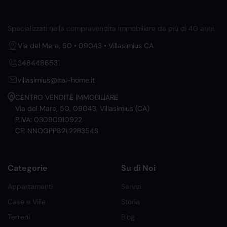
Specializzati nella compravendita immobiliare da più di 40 anni.
Via del Mare, 50 • 09043 • Villasimius CA
3484486531
villasimius@ital-home.it
CENTRO VENDITE IMMOBILIARE
Via del Mare, 50, 09043, Villasimius (CA)
P.IVA: 03090910922
CF: NNOGPP82L22B354S
Categorie
Su di Noi
Appartamenti
Servizi
Case e Ville
Storia
Terreni
Blog