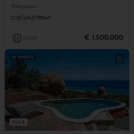
Muravera
220m
2
5
5
€ 1.500.000
50569
IN VENDITA
VILLA