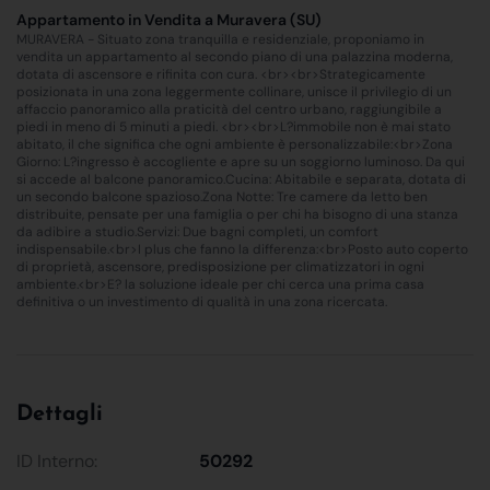
Appartamento in Vendita a Muravera (SU)
MURAVERA - Situato zona tranquilla e residenziale, proponiamo in
vendita un appartamento al secondo piano di una palazzina moderna,
dotata di ascensore e rifinita con cura. <br><br>Strategicamente
posizionata in una zona leggermente collinare, unisce il privilegio di un
affaccio panoramico alla praticità del centro urbano, raggiungibile a
piedi in meno di 5 minuti a piedi. <br><br>L?immobile non è mai stato
abitato, il che significa che ogni ambiente è personalizzabile:<br>Zona
Giorno: L?ingresso è accogliente e apre su un soggiorno luminoso. Da qui
si accede al balcone panoramico.Cucina: Abitabile e separata, dotata di
un secondo balcone spazioso.Zona Notte: Tre camere da letto ben
distribuite, pensate per una famiglia o per chi ha bisogno di una stanza
da adibire a studio.Servizi: Due bagni completi, un comfort
indispensabile.<br>I plus che fanno la differenza:<br>Posto auto coperto
di proprietà, ascensore, predisposizione per climatizzatori in ogni
ambiente.<br>E? la soluzione ideale per chi cerca una prima casa
definitiva o un investimento di qualità in una zona ricercata.
Dettagli
ID Interno:
50292