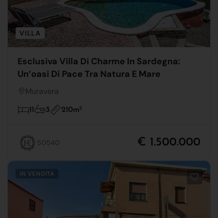
VILLA
Esclusiva Villa Di Charme In Sardegna:
Un’oasi Di Pace Tra Natura E Mare
Muravera
210m
2
11
3
€ 1.500.000
50540
IN VENDITA