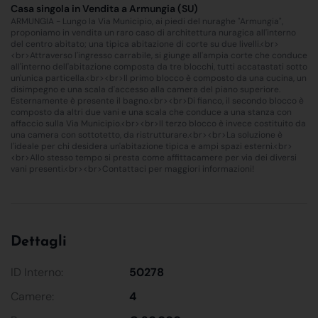
Casa singola in Vendita a Armungia (SU)
ARMUNGIA - Lungo la Via Municipio, ai piedi del nuraghe "Armungia",
proponiamo in vendita un raro caso di architettura nuragica all'interno
del centro abitato; una tipica abitazione di corte su due livelli.<br>
<br>Attraverso l'ingresso carrabile, si giunge all'ampia corte che conduce
all'interno dell'abitazione composta da tre blocchi, tutti accatastati sotto
un'unica particella.<br><br>Il primo blocco è composto da una cucina, un
disimpegno e una scala d'accesso alla camera del piano superiore.
Esternamente è presente il bagno.<br><br>Di fianco, il secondo blocco è
composto da altri due vani e una scala che conduce a una stanza con
affaccio sulla Via Municipio.<br><br>Il terzo blocco è invece costituito da
una camera con sottotetto, da ristrutturare.<br><br>La soluzione è
l'ideale per chi desidera un'abitazione tipica e ampi spazi esterni.<br>
<br>Allo stesso tempo si presta come affittacamere per via dei diversi
vani presenti.<br><br>Contattaci per maggiori informazioni!
Dettagli
ID Interno:
50278
Camere:
4