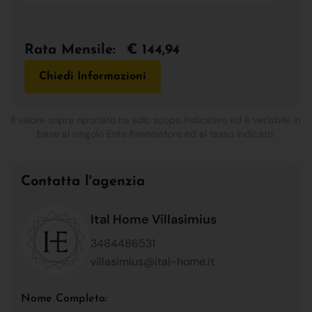
Rata Mensile:
€ 144,94
Chiedi Informazioni
Il valore sopra riportato ha solo scopo indicativo ed è variabile in
base al singolo Ente finanziatore ed al tasso indicato.
Contatta l'agenzia
Ital Home Villasimius
3484486531
villasimius@ital-home.it
Nome Completo: