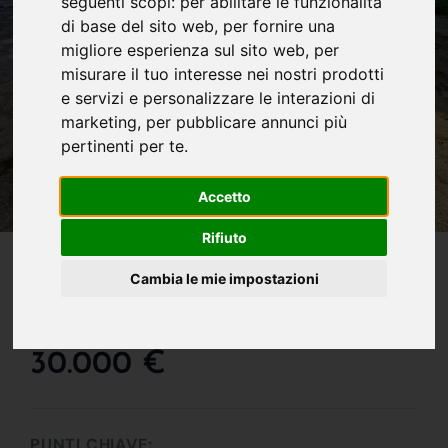
seguenti scopi:
per abilitare le funzionalità
di base del sito web
,
per fornire una
migliore esperienza sul sito web
,
per
misurare il tuo interesse nei nostri prodotti
e servizi e personalizzare le interazioni di
marketing
,
per pubblicare annunci più
pertinenti per te
.
Accetto
Rifiuto
IN VENDITA
Tipica Abitazione Di
Cambia le mie impostazioni
Corte
30.000 €
PUNTI CHIAVE: