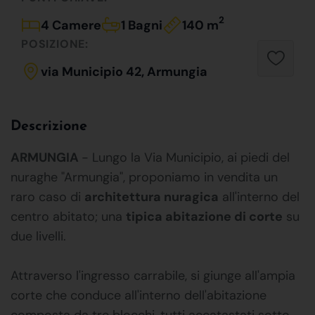
2
4 Camere
1 Bagni
140 m
POSIZIONE:
via Municipio 42, Armungia
Descrizione
ARMUNGIA
- Lungo la Via Municipio, ai piedi del
nuraghe "Armungia", proponiamo in vendita un
raro caso di
architettura nuragica
all'interno del
centro abitato; una
tipica abitazione di corte
su
due livelli.
Attraverso l'ingresso carrabile, si giunge all'ampia
corte che conduce all'interno dell'abitazione
composta da tre blocchi, tutti accatastati sotto