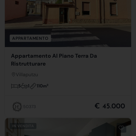
APPARTAMENTO
Appartamento Al Piano Terra Da
Ristrutturare
Villaputzu
110m
2
5
1
€ 45.000
50373
IN VENDITA