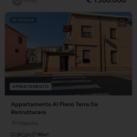
€ 1.500.000
50540
IN VENDITA
APPARTAMENTO
Appartamento Al Piano Terra Da
Ristrutturare
Villaputzu
110m
2
5
1