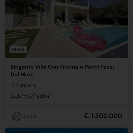
VILLA
Elegante Villa Con Piscina A Pochi Passi
Dal Mare
Muravera
220m
2
5
5
€ 1.500.000
50569