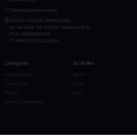
villasimius@ital-home.it
CENTRO VENDITE IMMOBILIARE
Via del Mare, 50, 09043, Villasimius (CA)
P.IVA: 03090910922
CF: NNOGPP82L22B354S
Categorie
Su di Noi
Appartamenti
Servizi
Case e Ville
Storia
Terreni
Blog
Attività Commerciali