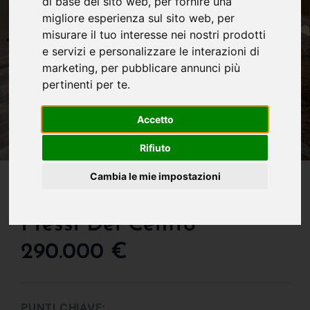
di base del sito web
,
per fornire una
migliore esperienza sul sito web
,
per
misurare il tuo interesse nei nostri prodotti
e servizi e personalizzare le interazioni di
marketing
,
per pubblicare annunci più
pertinenti per te
.
Accetto
Rifiuto
IN VENDITA
Cambia le mie impostazioni
Villa Caposchiera Nei
Pressi Del Centro
290.000 €
PUNTI CHIAVE: