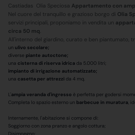
Castiadas  Olia Speciosa
Appartamento con ampio 
Nel cuore del tranquillo e grazioso borgo di
Olia S
servizi principali, proponiamo in vendita un
appart
circa 50 mq
.
All'interno del giardino, curato e ben piantumato, 
un
ulivo secolare;
diverse
piante autoctone;
una
cisterna di riserva idrica
da 5.000 litri;
impianto di irrigazione automatizzato;
una
casetta per attrezzi
da 4 mq.
L'
ampia veranda d'ingresso
è perfetta per godersi moment
Completa lo spazio esterno un
barbecue in muratura
, i
Internamente, l'abitazione si compone di:
Soggiorno con zona pranzo e angolo cottura;
Disimpegno;