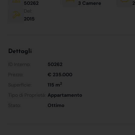
50262
3 Camere
2
Del:
2015
Dettagli
ID Interno:
50262
Prezzo:
€ 235.000
2
Superficie:
115 m
Tipo di Proprietà:
Appartamento
Stato:
Ottimo