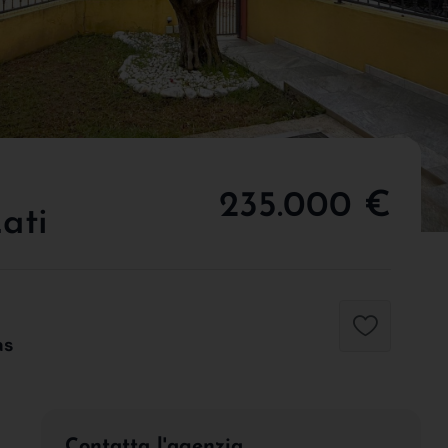
235.000 €
ati
as
Contatta l'agenzia