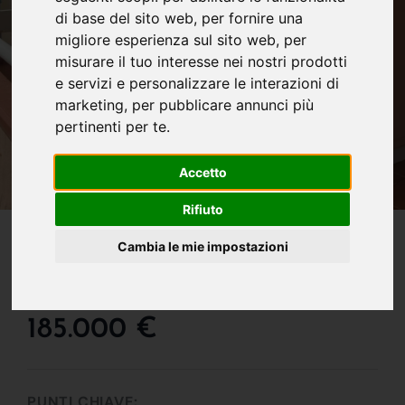
di base del sito web
,
per fornire una
migliore esperienza sul sito web
,
per
misurare il tuo interesse nei nostri prodotti
e servizi e personalizzare le interazioni di
marketing
,
per pubblicare annunci più
pertinenti per te
.
Accetto
Rifiuto
IN VENDITA
Cambia le mie impostazioni
Luminoso Trilocale In
Zona Servita
185.000 €
PUNTI CHIAVE: