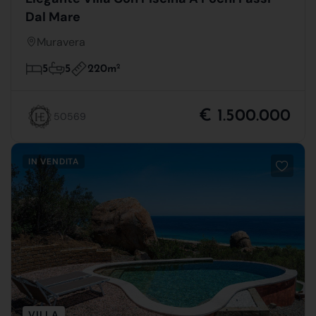
Dal Mare
Muravera
220m
2
5
5
€ 1.500.000
50569
IN VENDITA
VILLA