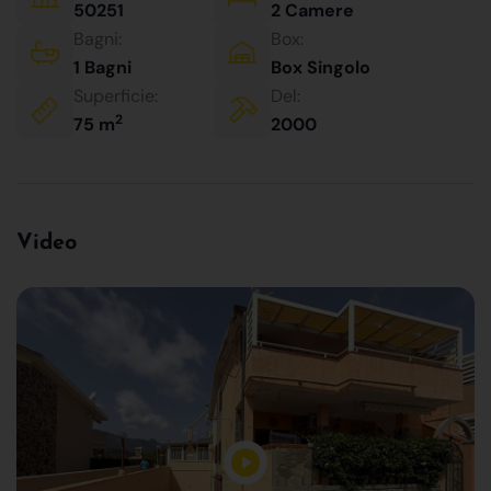
50251
2 Camere
Bagni:
Box:
1 Bagni
Box Singolo
Superficie:
Del:
2
75 m
2000
Video