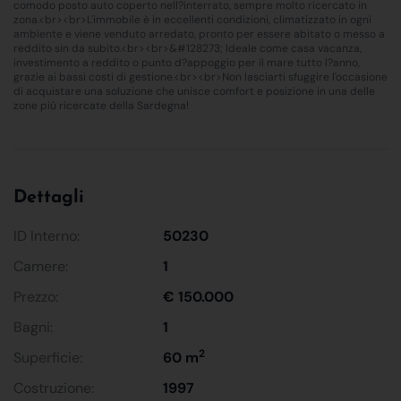
comodo posto auto coperto nell?interrato, sempre molto ricercato in
zona.<br><br>L'immobile è in eccellenti condizioni, climatizzato in ogni
ambiente e viene venduto arredato, pronto per essere abitato o messo a
reddito sin da subito.<br><br>&#128273; Ideale come casa vacanza,
investimento a reddito o punto d?appoggio per il mare tutto l?anno,
grazie ai bassi costi di gestione.<br><br>Non lasciarti sfuggire l'occasione
di acquistare una soluzione che unisce comfort e posizione in una delle
zone più ricercate della Sardegna!
Dettagli
ID Interno:
50230
Camere:
1
Prezzo:
€ 150.000
Bagni:
1
2
Superficie:
60 m
Costruzione:
1997