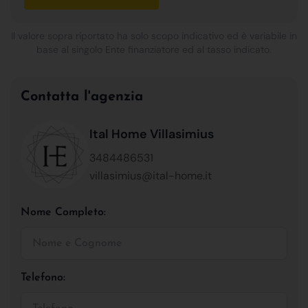
Il valore sopra riportato ha solo scopo indicativo ed è variabile in
base al singolo Ente finanziatore ed al tasso indicato.
Contatta l'agenzia
Ital Home Villasimius
3484486531
villasimius@ital-home.it
Nome Completo:
Telefono: