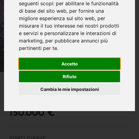
seguenti scopi:
per abilitare le funzionalità
di base del sito web
,
per fornire una
migliore esperienza sul sito web
,
per
misurare il tuo interesse nei nostri prodotti
e servizi e personalizzare le interazioni di
marketing
,
per pubblicare annunci più
pertinenti per te
.
Accetto
IN VENDITA
Rifiuto
Imperdibile Occasione -
Cambia le mie impostazioni
Bilocale In Zona Servita
150.000 €
PUNTI CHIAVE: