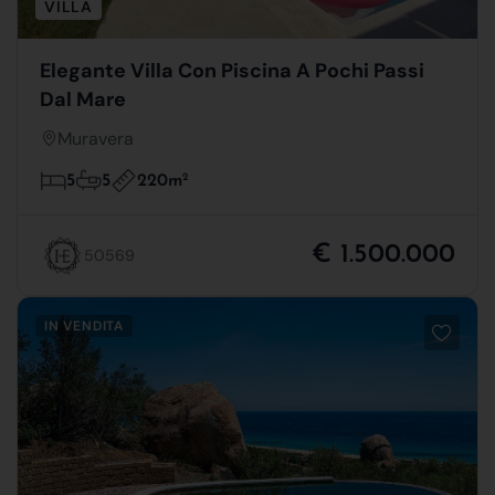
VILLA
Elegante Villa Con Piscina A Pochi Passi
Dal Mare
Muravera
220m
2
5
5
€ 1.500.000
50569
IN VENDITA