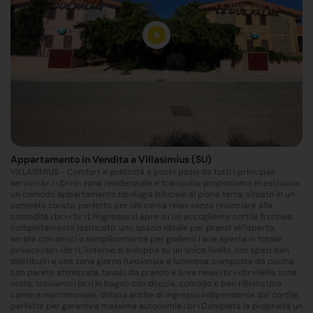
Appartamento in Vendita a Villasimius (SU)
VILLASIMIUS - Comfort e praticità a pochi passi da tutti i principali
servizi.<br><br>In zona residenziale e tranquilla, proponiamo in esclusiva
un comodo appartamento tipologia bilocale al piano terra, situato in un
contesto curato, perfetto per chi cerca relax senza rinunciare alla
comodità.<br><br>L?ingresso si apre su un accogliente cortile frontale,
completamente lastricato: uno spazio ideale per pranzi all?aperto,
serate con amici o semplicemente per godersi l'aria aperta in totale
privacy.<br><br>L?interno si sviluppa su un unico livello, con spazi ben
distribuiti e una zona giorno funzionale e luminosa, composta da cucina
con parete attrezzata, tavolo da pranzo e area relax.<br><br>Nella zona
notte, troviamo:<br>Un bagno con doccia, comodo e ben rifinito;Una
camera matrimoniale, dotata anche di ingresso indipendente dal cortile,
perfetta per garantire massima autonomia.<br>Completa la proprietà un