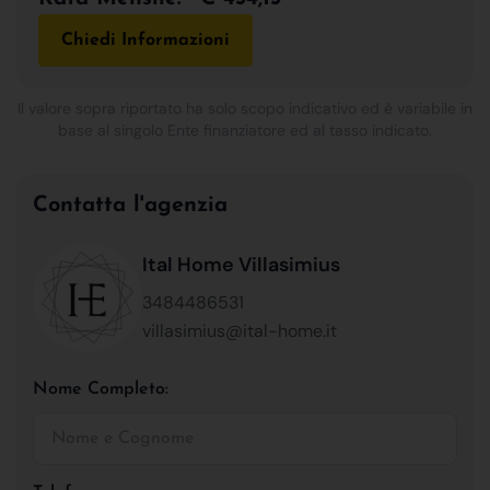
Chiedi Informazioni
Il valore sopra riportato ha solo scopo indicativo ed è variabile in
base al singolo Ente finanziatore ed al tasso indicato.
Contatta l'agenzia
Ital Home Villasimius
3484486531
villasimius@ital-home.it
Nome Completo: