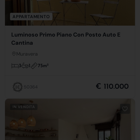
APPARTAMENTO
Luminoso Primo Piano Con Posto Auto E
Cantina
Muravera
75m
2
3
1
€ 110.000
50364
IN VENDITA