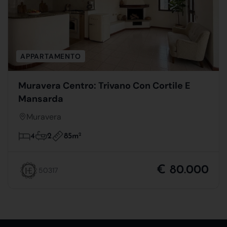
APPARTAMENTO
Muravera Centro: Trivano Con Cortile E
Mansarda
Muravera
85m
2
4
2
€ 80.000
50317