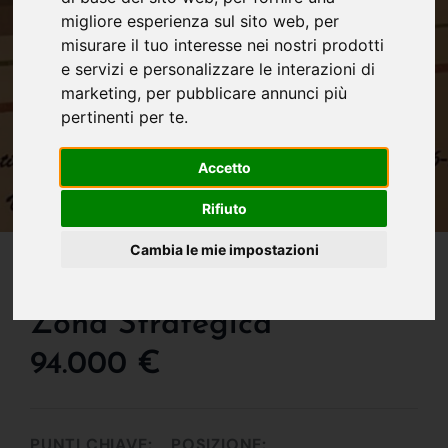
migliore esperienza sul sito web
,
per
misurare il tuo interesse nei nostri prodotti
e servizi e personalizzare le interazioni di
marketing
,
per pubblicare annunci più
pertinenti per te
.
Accetto
Rifiuto
IN VENDITA
Cambia le mie impostazioni
Lotti Commerciali In
Zona Strategica
94.000 €
PUNTI CHIAVE:
POSIZIONE: