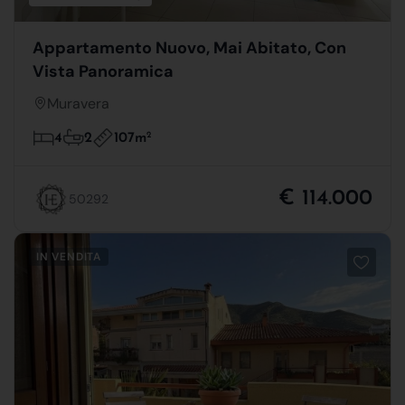
Appartamento Nuovo, Mai Abitato, Con
Vista Panoramica
Muravera
107m
2
4
2
€ 114.000
50292
IN VENDITA