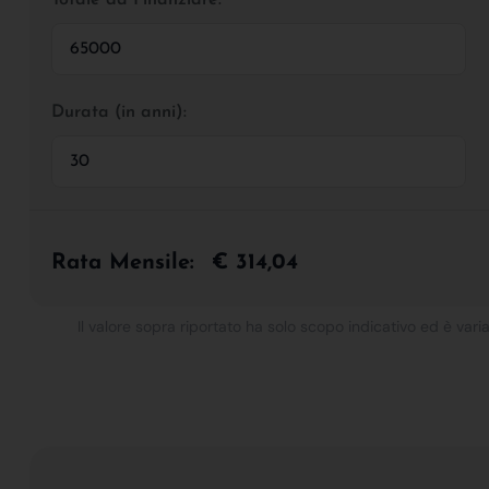
Durata (in anni):
Rata Mensile:
€ 314,04
Il valore sopra riportato ha solo scopo indicativo ed è varia