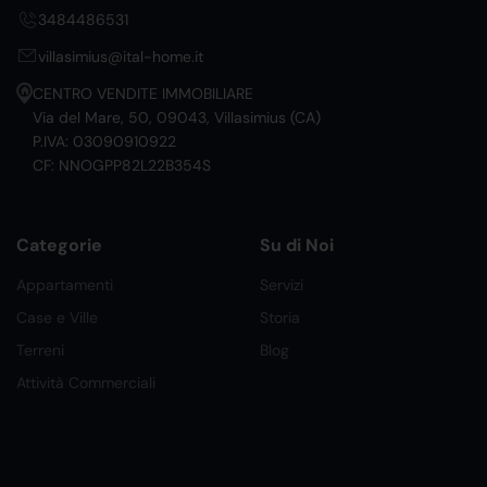
3484486531
villasimius@ital-home.it
CENTRO VENDITE IMMOBILIARE
Via del Mare, 50, 09043, Villasimius (CA)
P.IVA: 03090910922
CF: NNOGPP82L22B354S
Categorie
Su di Noi
Appartamenti
Servizi
Case e Ville
Storia
Terreni
Blog
Attività Commerciali