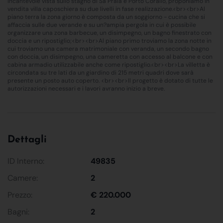
incantevole vista sullo stagno di Sa Praia e Porto Corallo, proponiamo in
vendita villa caposchiera su due livelli in fase realizzazione.<br><br>Al
piano terra la zona giorno è composta da un soggiorno - cucina che si
affaccia sulle due verande e su un?ampia pergola in cui è possibile
organizzare una zona barbecue, un disimpegno, un bagno finestrato con
doccia e un ripostiglio;<br><br>Al piano primo troviamo la zona notte in
cui troviamo una camera matrimoniale con veranda, un secondo bagno
con doccia, un disimpegno, una cameretta con accesso al balcone e con
cabina armadio utilizzabile anche come ripostiglio.<br><br>La villetta è
circondata su tre lati da un giardino di 215 metri quadri dove sarà
presente un posto auto coperto. <br><br>Il progetto è dotato di tutte le
autorizzazioni necessari e i lavori avranno inizio a breve.
Dettagli
ID Interno:
49835
Camere:
2
Prezzo:
€ 220.000
Bagni:
2