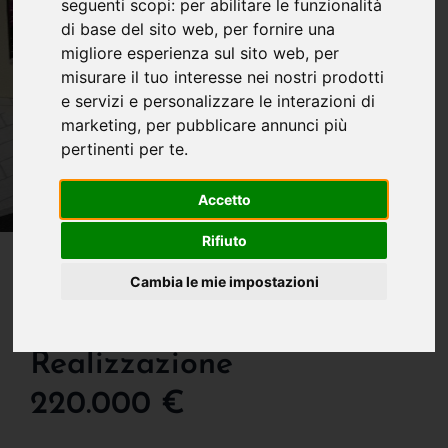
seguenti scopi:
per abilitare le funzionalità
di base del sito web
,
per fornire una
migliore esperienza sul sito web
,
per
misurare il tuo interesse nei nostri prodotti
e servizi e personalizzare le interazioni di
marketing
,
per pubblicare annunci più
pertinenti per te
.
Accetto
Rifiuto
IN VENDITA
Villa Caposchiera Con
Cambia le mie impostazioni
Ampio Cortile In
Realizzazione
220.000 €