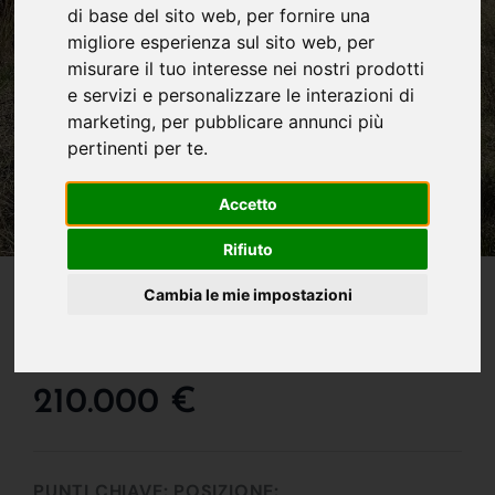
di base del sito web
,
per fornire una
migliore esperienza sul sito web
,
per
misurare il tuo interesse nei nostri prodotti
e servizi e personalizzare le interazioni di
marketing
,
per pubblicare annunci più
pertinenti per te
.
Accetto
Rifiuto
IN VENDITA
Cambia le mie impostazioni
Terreno Agricolo
Panoramico
210.000 €
PUNTI CHIAVE:
POSIZIONE: