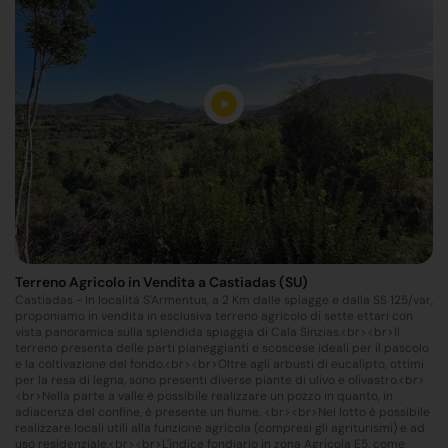
Terreno Agricolo in Vendita a Castiadas (SU)
Castiadas - In località S'Armentus, a 2 Km dalle spiagge e dalla SS 125/var,
proponiamo in vendita in esclusiva terreno agricolo di sette ettari con
vista panoramica sulla splendida spiaggia di Cala Sinzias.<br><br>Il
terreno presenta delle parti pianeggianti e scoscese ideali per il pascolo
e la coltivazione del fondo.<br><br>Oltre agli arbusti di eucalipto, ottimi
per la resa di legna, sono presenti diverse piante di ulivo e olivastro.<br>
<br>Nella parte a valle è possibile realizzare un pozzo in quanto, in
adiacenza del confine, è presente un fiume. <br><br>Nel lotto è possibile
realizzare locali utili alla funzione agricola (compresi gli agriturismi) e ad
uso residenziale.<br><br>L'indice fondiario in zona Agricola E5, come