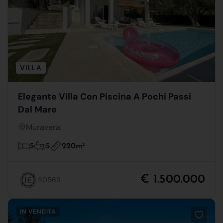
VILLA
Elegante Villa Con Piscina A Pochi Passi
Dal Mare
Muravera
220m
2
5
5
€ 1.500.000
50569
IN VENDITA