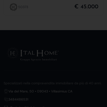
€ 45.000
50373
Specializzati nella compravendita immobiliare da più di 40 anni.
Via del Mare, 50 • 09043 • Villasimius CA
3484486531