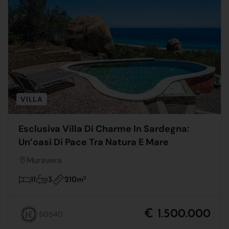
VILLA
Esclusiva Villa Di Charme In Sardegna:
Un’oasi Di Pace Tra Natura E Mare
Muravera
210m
2
11
3
€ 1.500.000
50540