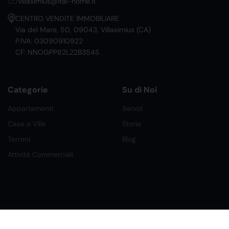
villasimius@ital-home.it
CENTRO VENDITE IMMOBILIARE
Via del Mare, 50, 09043, Villasimius (CA)
P.IVA: 03090910922
CF: NNOGPP82L22B354S
Categorie
Su di Noi
Appartamenti
Servizi
Case e Ville
Storia
Terreni
Blog
Attività Commerciali
©2026 Ital Home Network Srl. Tutti i Diritti Riservati.