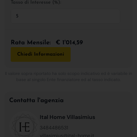
Tasso di Interesse (%):
Rata Mensile:
€ 1'014,59
Chiedi Informazioni
Il valore sopra riportato ha solo scopo indicativo ed è variabile in
base al singolo Ente finanziatore ed al tasso indicato.
Contatta l'agenzia
Ital Home Villasimius
3484486531
villasimius@ital-home.it