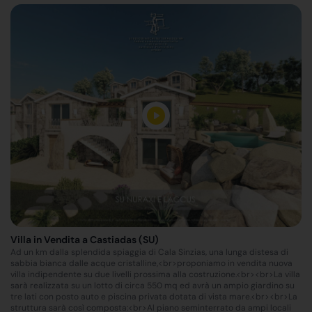
Villa in Vendita a Castiadas (SU)
Ad un km dalla splendida spiaggia di Cala Sinzias, una lunga distesa di
sabbia bianca dalle acque cristalline,<br>proponiamo in vendita nuova
villa indipendente su due livelli prossima alla costruzione.<br><br>La villa
sarà realizzata su un lotto di circa 550 mq ed avrà un ampio giardino su
tre lati con posto auto e piscina privata dotata di vista mare.<br><br>La
struttura sarà così composta:<br>Al piano seminterrato da ampi locali