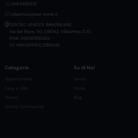
3484486531
villasimius@ital-home.it
CENTRO VENDITE IMMOBILIARE
Via del Mare, 50, 09043, Villasimius (CA)
P.IVA: 03090910922
CF: NNOGPP82L22B354S
Categorie
Su di Noi
Appartamenti
Servizi
Case e Ville
Storia
Terreni
Blog
Attività Commerciali