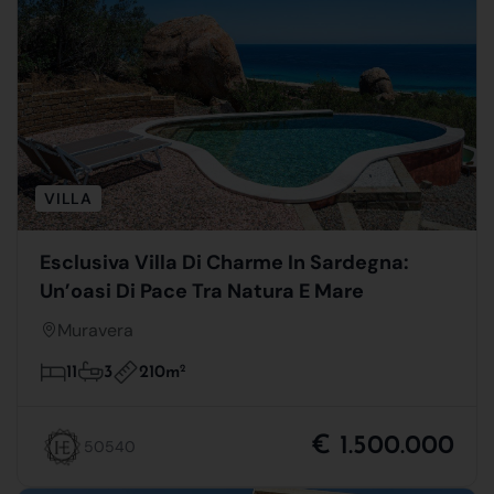
VILLA
Esclusiva Villa Di Charme In Sardegna:
Un’oasi Di Pace Tra Natura E Mare
Muravera
210m
2
11
3
€ 1.500.000
50540