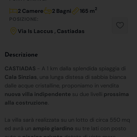
2
2 Camere
2 Bagni
165 m
POSIZIONE:
Via Is Laccus , Castiadas
Descrizione
CASTIADAS
- A 1 km dalla splendida spiaggia di
Cala Sinzias
, una lunga distesa di sabbia bianca
dalle acque cristalline, proponiamo in vendita
nuova villa indipendente
su due livelli
prossima
alla costruzione
.
La villa sarà realizzata su un lotto di circa 550 mq
ed avrà un
ampio giardino
su tre lati con posto
auto e
piscina privata
dotata di vista mare.