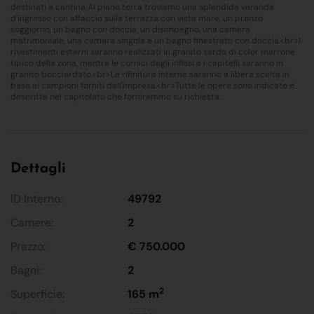
destinati a cantina;Al piano terra troviamo una splendida veranda
d'ingresso con affaccio sulla terrazza con vista mare, un pranzo
soggiorno, un bagno con doccia, un disimpegno, una camera
matrimoniale, una camera singola e un bagno finestrato con doccia.<br>I
rivestimenti esterni saranno realizzati in granito sardo di color marrone
tipico della zona, mentre le cornici degli infissi e i capitelli saranno in
granito bocciardato.<br>Le rifiniture interne saranno a libera scelta in
base ai campioni forniti dall'impresa.<br>Tutte le opere sono indicate e
descritte nel capitolato che forniremmo su richiesta.
Dettagli
ID Interno:
49792
Camere:
2
Prezzo:
€ 750.000
Bagni:
2
2
Superficie:
165 m