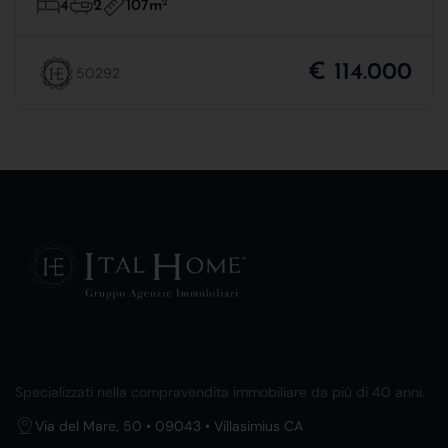
107m
2
4
2
€ 114.000
50292
Specializzati nella compravendita immobiliare da più di 40 anni.
Via del Mare, 50 • 09043 • Villasimius CA