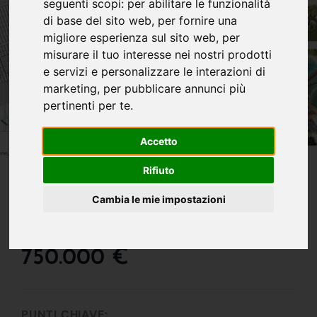
seguenti scopi:
per abilitare le funzionalità
di base del sito web
,
per fornire una
migliore esperienza sul sito web
,
per
misurare il tuo interesse nei nostri prodotti
e servizi e personalizzare le interazioni di
marketing
,
per pubblicare annunci più
pertinenti per te
.
Accetto
Rifiuto
IN VENDITA
Villa Panoramica A Cala
Cambia le mie impostazioni
Sinzias
750.000 €
PUNTI CHIAVE: